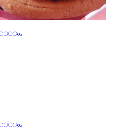
○○○○o。
○○○○o。