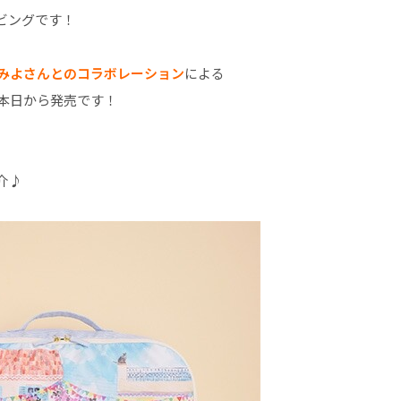
ビングです！
みよさんとのコラボレーション
による
本日から発売です！
介♪