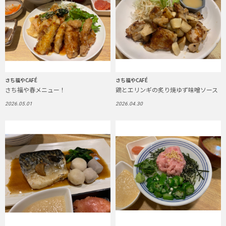
さち福やCAFÉ
さち福やCAFÉ
さち福や春メニュー！
鶏とエリンギの炙り焼ゆず味噌ソース
2026.05.01
2026.04.30