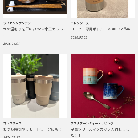
ラファン＆ケンテン
コレクターズ
木の温もりを♡Miyabow木工カトラリ
コーヒー専用ボトル MOKU Coffee
ー
2026.02.02
2026.04.01
コレクターズ
アフタヌーンティー・リビング
おうち時間やリモートワークにも！
星空シリーズマグカップ入荷しまし
た！！
2026.01.22