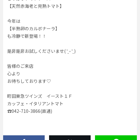
【天然赤海老と完熟トマト】
今年は
【半熟卵のカルボナーラ】
も冷静で新登場！！
是非是非お試しくださいませ( ˘͈ ᵕ ˘͈ )
皆様のご来店
心より
お待ちしております♡
町田東急ツインズ イースト１Ｆ
カッフェ・イタリアントマト
☎︎042-710-3866(直通)