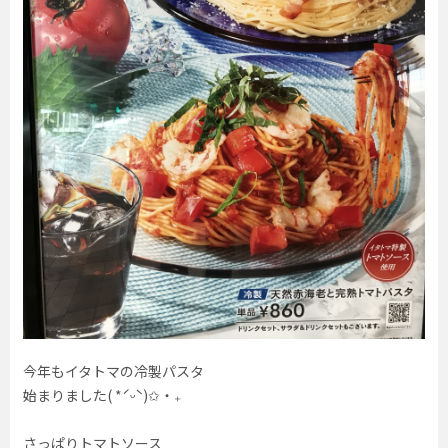
今年もイタトマの冷製パスタ
始まりました( *ˊᵕˋ)✩︎‧₊
さっぱりトマトソース