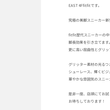
EAST 4Ffitfitです。
究極の美脚スニーカー新登
fitfit歴代スニーカー
脚長効果を引き立てます
更に高い屈曲性とグリッ
グリッター素材の光るつ
シューレース、輝くビジ
華やかな雰囲気のスニー
是非一度、店頭にてお試
お待ちしております！