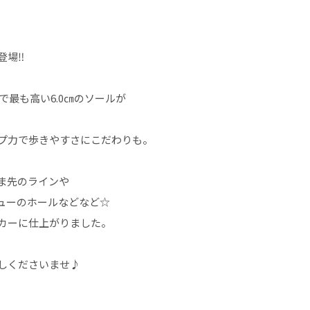
場‼️
の中で最も高い6.0㎝のソールが
。
プ力で歩きやすさにこだわりも。
ま先のラインや
ューのホールなどなど☆
カーに仕上がりました。
しくださいませ♪